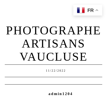
FR
Home
Qui Suis-Je?
PHOTOGRAPHE
Portfolio
Prestations
ARTISANS
Contact
VAUCLUSE
11/22/2022
admin1204