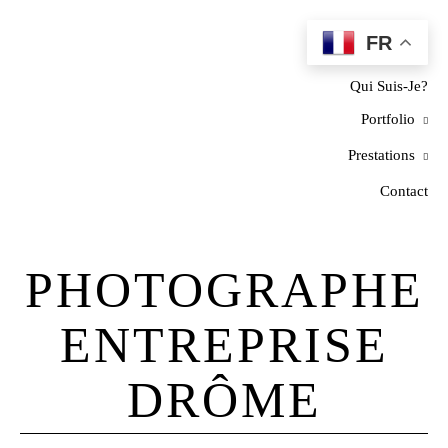
FR
Home
Qui Suis-Je?
Portfolio
Prestations
Contact
PHOTOGRAPHE
ENTREPRISE
DRÔME