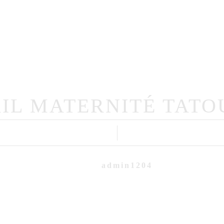
Portfolio
Mariage
Famille
Intime
me
Qui Suis-Je?
Professionnels
IL MATERNITÉ TAT
admin1204