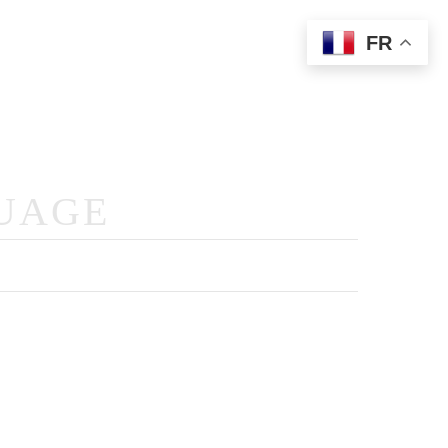
FR
Prestations
Photographie
Livre D’or Audio
Contact
OUAGE