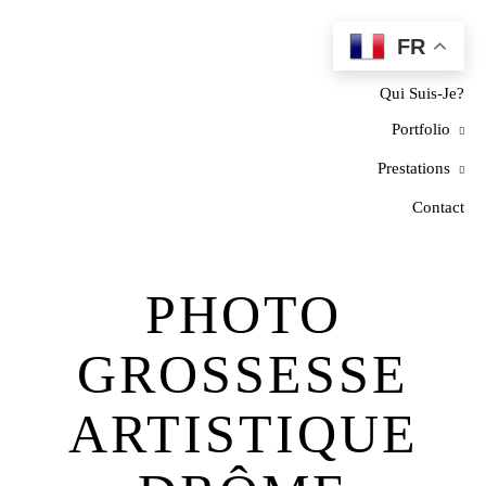
FR
Home
Qui Suis-Je?
Portfolio
Prestations
Contact
PHOTO
GROSSESSE
ARTISTIQUE