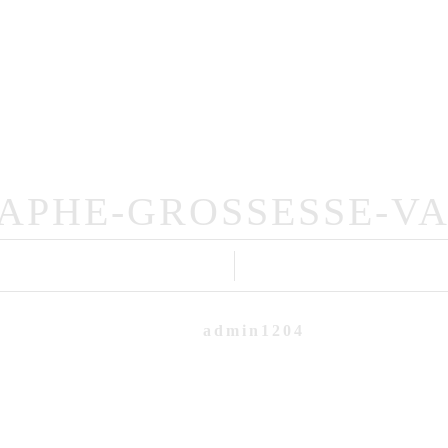
Portfolio
Mariage
Famille
Intime
me
Qui Suis-Je?
Professionnels
APHE-GROSSESSE-VA
admin1204