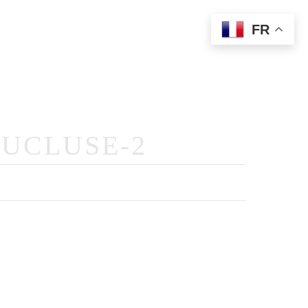
FR
Prestations
Photographie
Livre D’or Audio
Contact
UCLUSE-2