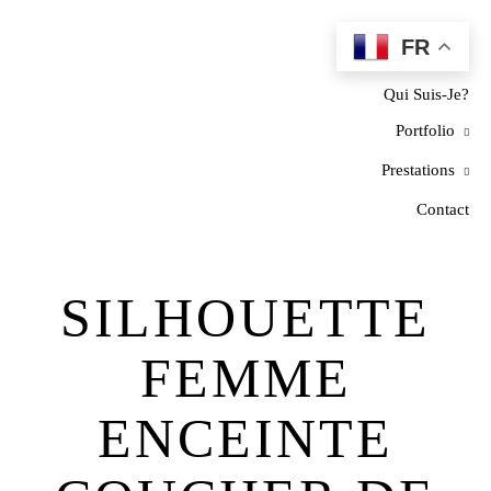
FR
Home
Qui Suis-Je?
Portfolio
Prestations
Contact
SILHOUETTE
FEMME
ENCEINTE