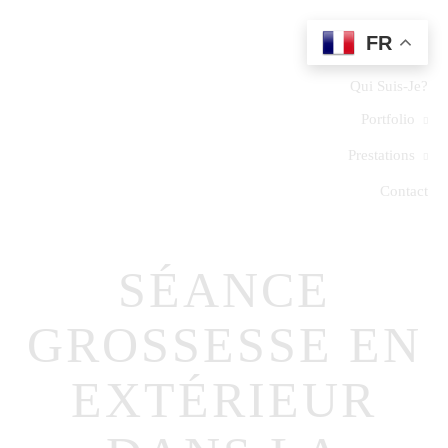
FR
Home
Qui Suis-Je?
Portfolio
Prestations
Contact
SÉANCE
GROSSESSE EN
EXTÉRIEUR