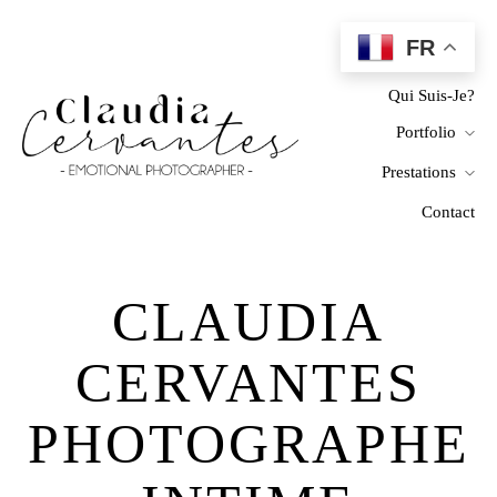
FR
Home
Qui Suis-Je?
Portfolio
Prestations
Contact
CLAUDIA
CERVANTES
PHOTOGRAPHE