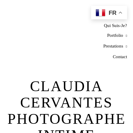
FR
Home
Qui Suis-Je?
Portfolio
Prestations
Contact
CLAUDIA
CERVANTES
PHOTOGRAPHE