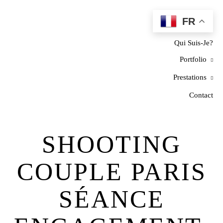
FR
Home
Qui Suis-Je?
Portfolio
Prestations
Contact
SHOOTING
COUPLE PARIS
SÉANCE