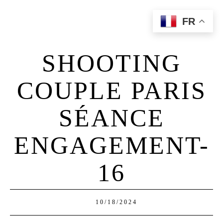
FR
Home
Qui Suis-Je?
SHOOTING
Portfolio
Prestations
COUPLE PARIS
Contact
SÉANCE
ENGAGEMENT-
16
10/18/2024