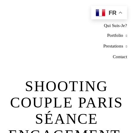
FR
Home
Qui Suis-Je?
Portfolio
Prestations
Contact
SHOOTING
COUPLE PARIS
SÉANCE