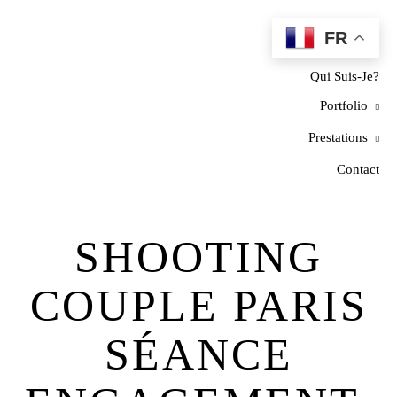
FR
Home
Qui Suis-Je?
Portfolio
Prestations
Contact
SHOOTING
COUPLE PARIS
SÉANCE