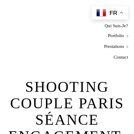
FR
Home
Qui Suis-Je?
Portfolio
Prestations
Contact
SHOOTING
COUPLE PARIS
SÉANCE