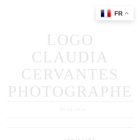
FR
Home
Qui Suis-Je?
LOGO
Portfolio
Prestations
CLAUDIA
Contact
CERVANTES
PHOTOGRAPHE
03/26/2024
admin1204