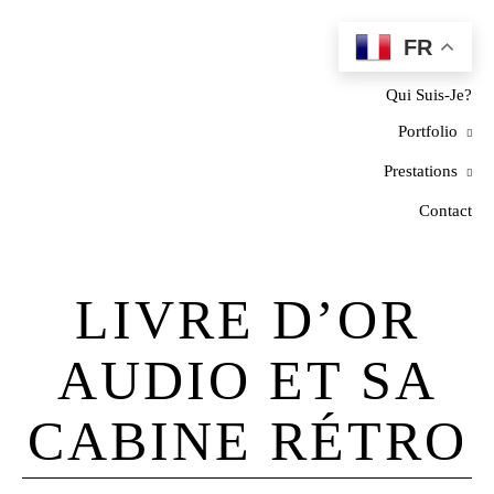
FR
Home
Qui Suis-Je?
Portfolio
Prestations
Contact
LIVRE D’OR
AUDIO ET SA
CABINE RÉTRO