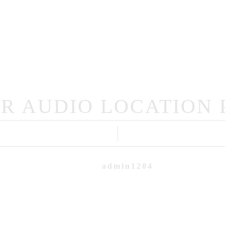
Portfolio
Mariage
Famille
Intime
me
Qui Suis-Je?
Professionnels
OR AUDIO LOCATION
admin1204