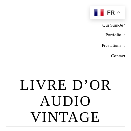
FR
Home
Qui Suis-Je?
Portfolio
Prestations
Contact
LIVRE D’OR
AUDIO
VINTAGE