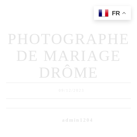
FR
Home
Qui Suis-Je?
PHOTOGRAPHE
Portfolio
Prestations
DE MARIAGE
Contact
DRÔME
09/12/2023
admin1204