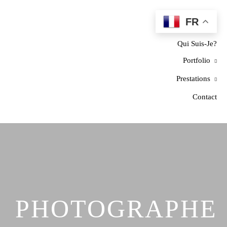
FR
Home
Qui Suis-Je?
Portfolio
Prestations
Contact
PHOTOGRAPHE