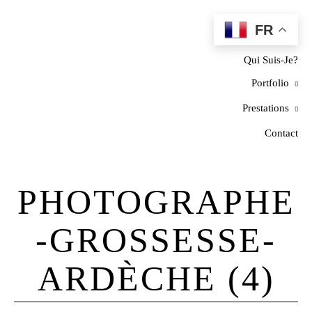
FR
Home
Qui Suis-Je?
Portfolio
Prestations
Contact
PHOTOGRAPHE
-GROSSESSE-
ARDÈCHE (4)