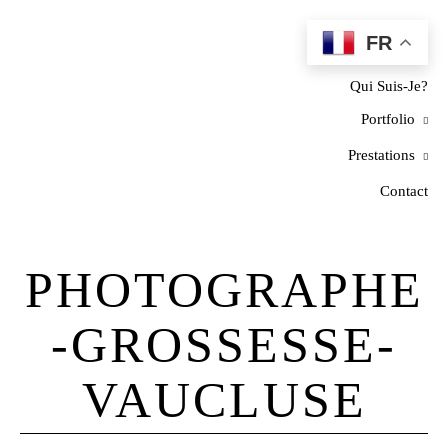
FR
Home
Qui Suis-Je?
Portfolio
Prestations
Contact
PHOTOGRAPHE
-GROSSESSE-
VAUCLUSE