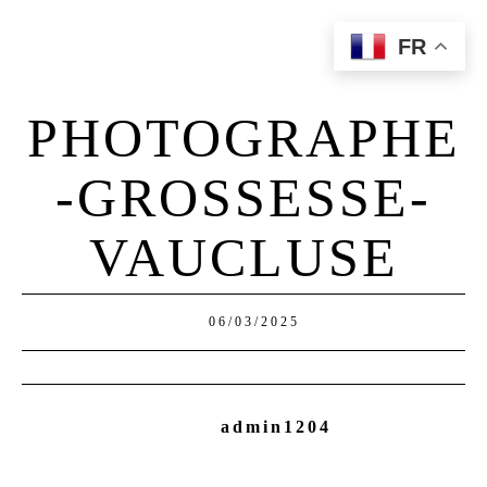
FR
Home
Qui Suis-Je?
PHOTOGRAPHE
Portfolio
Prestations
-GROSSESSE-
Contact
VAUCLUSE
06/03/2025
admin1204