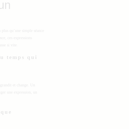
 un
en plus qu’une simple séance
nce, ces expressions
sse si vite.
du temps qui
 grandit et change. Un
figer une expression, un
ique