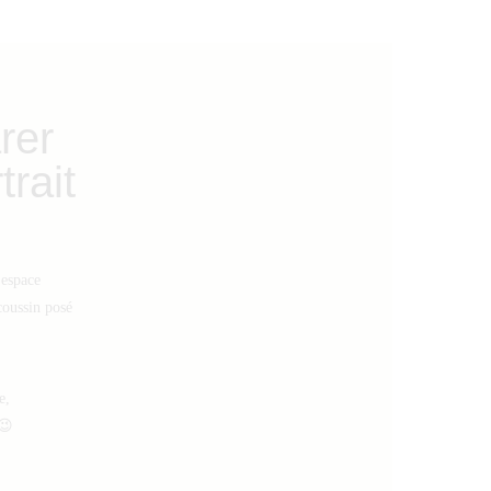
rer
rait
 espace
coussin posé
e,
 😉