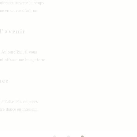
otions et traverse le temps
rme en œuvre d’art, un
l’avenir
. Aujourd’hui, il vous
lui offrant une image forte
uce
 à l’aise. Pas de poses
ère douce en intérieur.