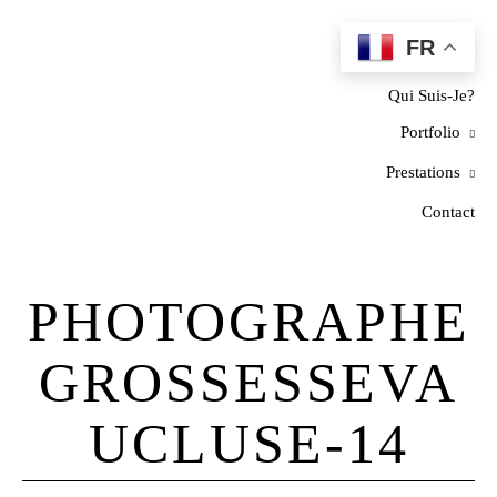
FR
Home
Qui Suis-Je?
Portfolio
Prestations
Contact
PHOTOGRAPHE
GROSSESSEVA
UCLUSE-14