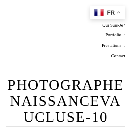
FR
Home
Qui Suis-Je?
Portfolio
Prestations
Contact
PHOTOGRAPHE
NAISSANCEVA
UCLUSE-10