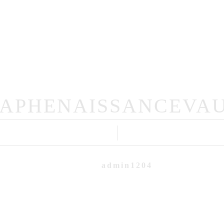
Portfolio
Mariage
Famille
Intime
me
Qui Suis-Je?
Professionnels
APHENAISSANCEVAU
admin1204