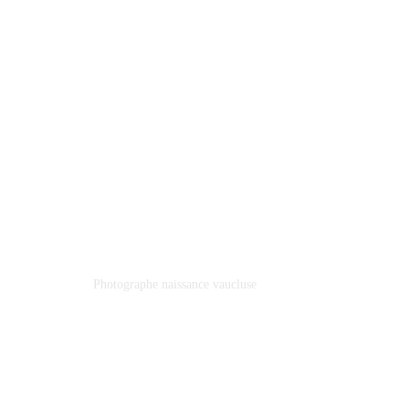
Photographe naissance vaucluse