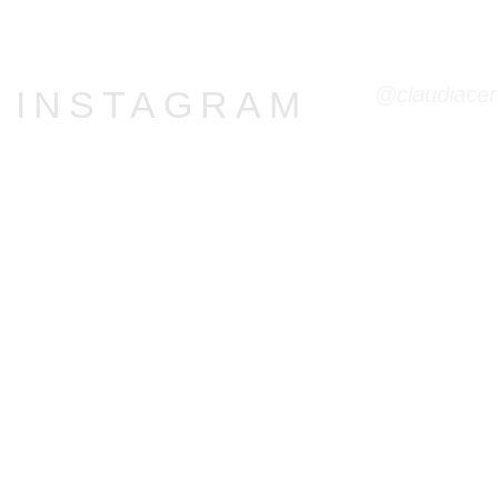
@claudiacer
R INSTAGRAM