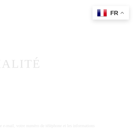
FR
Prestations
Photographie
Livre D’or Audio
Contact
IALITÉ
e e-mail, votre numéro de téléphone et les informations