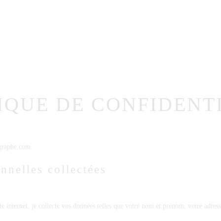
Portfolio
Mariage
Famille
Intime
me
Qui Suis-Je?
Professionnels
IQUE DE CONFIDENT
ographe.com.
nnelles collectées
internet, je collecte vos données telles que votre nom et prénom, votre adress